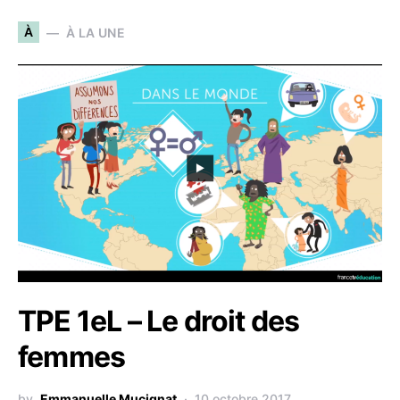
À
À LA UNE
TPE 1eL – Le droit des
femmes
by
Emmanuelle Mucignat
10 octobre 2017