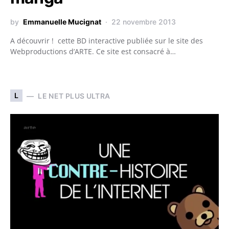
by
Emmanuelle Mucignat
22 novembre 2013
A découvrir ! cette BD interactive publiée sur le site des
Webproductions d’ARTE. Ce site est consacré à…
L
LE NET PLUS ULTRA