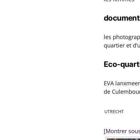
documents
les photogra
quartier et d
Eco-quart
EVA lanxmeer 
de Culembour
UTRECHT
[Montrer sou