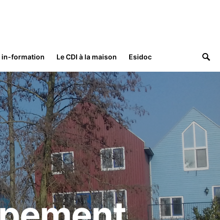
: in-formation
Le CDI à la maison
Esidoc
ppement