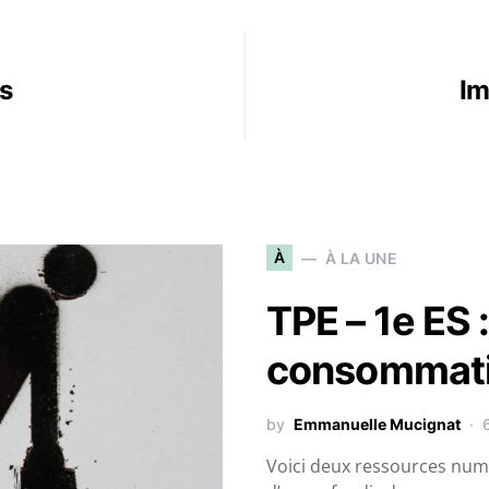
es
Im
À
À LA UNE
TPE – 1e ES :
consommat
by
Emmanuelle Mucignat
Voici deux ressources num