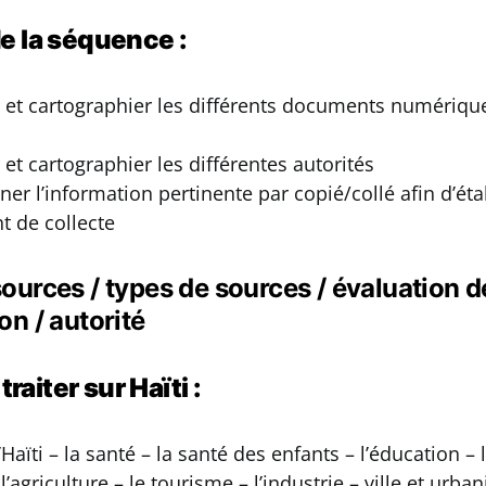
e la séquence :
er et cartographier les différents documents numériqu
r et cartographier les différentes autorités
ner l’information pertinente par copié/collé afin d’éta
 de collecte
sources / types de sources / évaluation d
on / autorité
raiter sur Haïti :
’Haïti – la santé – la santé des enfants – l’éducation –
’agriculture – le tourisme – l’industrie – ville et urban