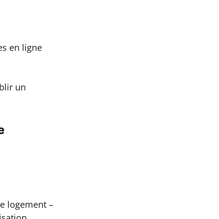
es en ligne
blir un
e
 le logement –
isation.