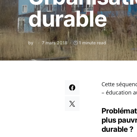
durable
by
7 mars 2018
1 minute read
Cette séquenc
– éducation a
Problémat
plus pauv
durable ?