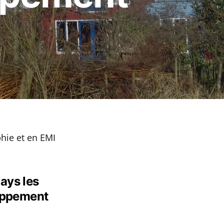
hie et en EMI
ays les
loppement