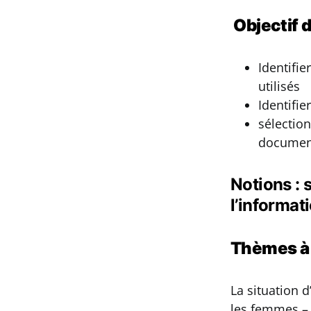
Objectif d
Identifi
utilisés
Identifie
sélection
document
Notions : 
l’informati
Thèmes à t
La situation d
les femmes – l