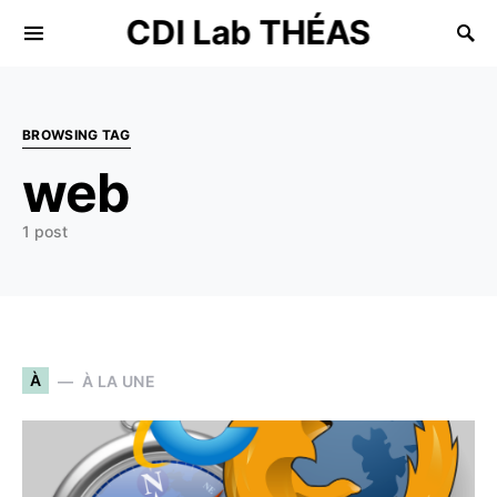
CDI Lab THÉAS
Search for:
BROWSING TAG
web
1 post
À
À LA UNE