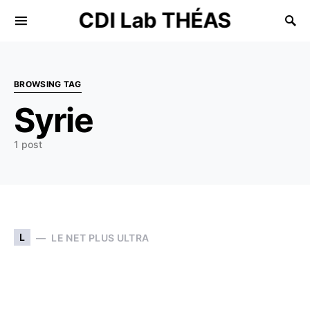
CDI Lab THÉAS
Search for:
BROWSING TAG
Syrie
1 post
L
LE NET PLUS ULTRA