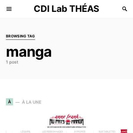
CDI Lab THÉAS
Search for:
BROWSING TAG
manga
1 post
À
À LA UNE