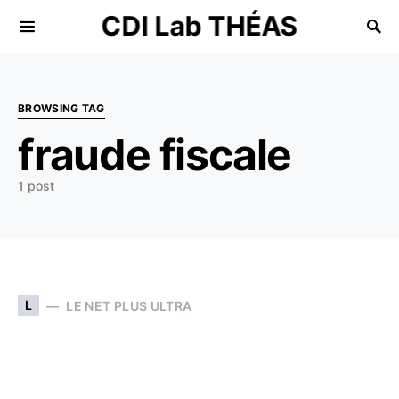
CDI Lab THÉAS
Search for:
BROWSING TAG
fraude fiscale
1 post
L
LE NET PLUS ULTRA