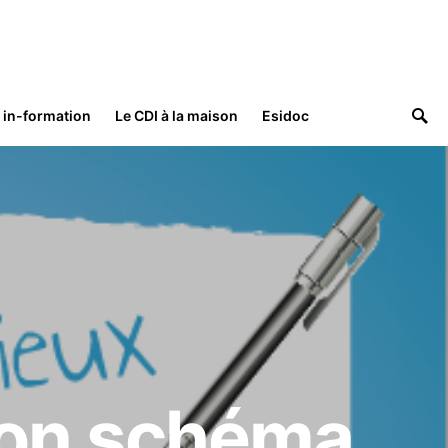
: in-formation
Le CDI à la maison
Esidoc
 bon schéma