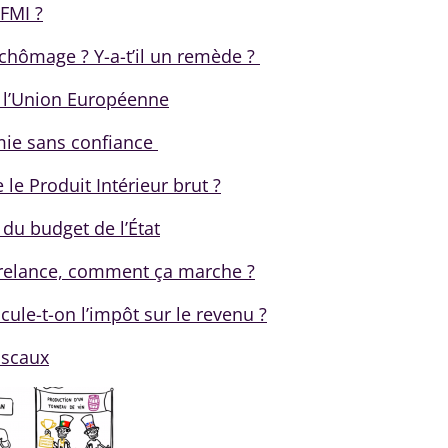
 FMI ?
 chômage ? Y-a-t’il un remède ?
 l’Union Européenne
mie sans confiance
 le Produit Intérieur brut ?
 du budget de l’État
 relance, comment ça marche ?
ule-t-on l’impôt sur le revenu ?
iscaux