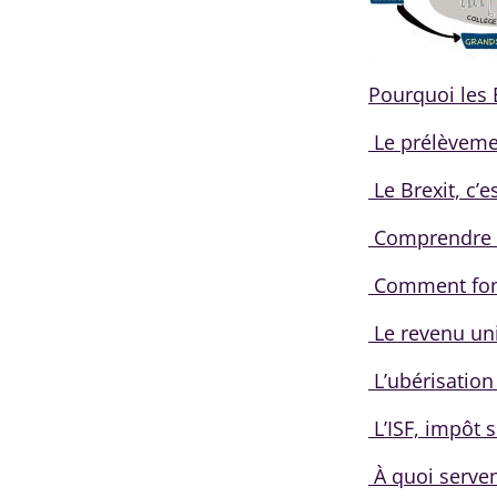
Pourquoi les 
Le prélèvemen
Le Brexit, c’e
Comprendre 
Comment fonc
Le revenu uni
L’ubérisation
L’ISF, impôt 
À quoi serven