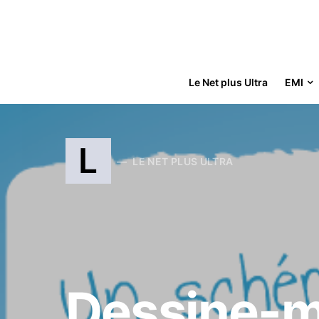
Le Net plus Ultra
EMI
Search for:
L
LE NET PLUS ULTRA
Dessine-mo