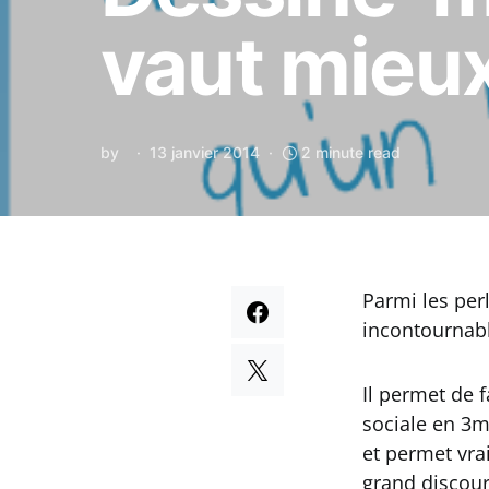
vaut mieux
by
13 janvier 2014
2 minute read
Parmi les per
incontournabl
Il permet de 
sociale en 3m
et permet vra
grand discour