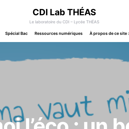
CDI Lab THÉAS
Le laboratoire du CDI – Lycée THÉAS
Spécial Bac
Ressources numériques
À propos de ce site 
i l’éco : un