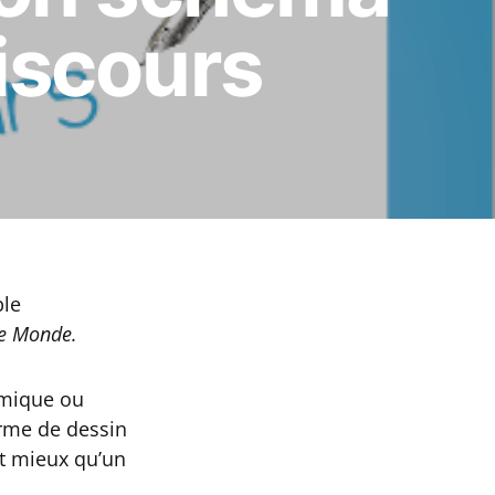
iscours
ble
e Monde.
nomique ou
orme de dessin
ut mieux qu’un