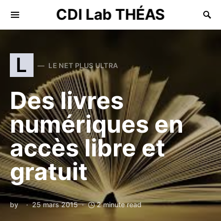
CDI Lab THÉAS
Search for:
L
LE NET PLUS ULTRA
Des livres
numériques en
accès libre et
gratuit
by
25 mars 2015
2 minute read